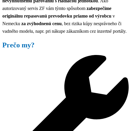
nevyhnutnému párovaniu s riadiacou jednotkou
. Ako
autorizovaný servis ZF vám týmto spôsobom
zabezpečíme
originálnu repasovanú prevodovku priamo od výrobcu
v
Nemecku
za zvýhodnenú cenu
, bez rizika kúpy nesprávneho či
vadného modelu, napr. pri nákupe zákazníkom cez inzertné portály.
Prečo my?