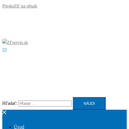
Preskočiť na obsah
Hľadať:
Úvod