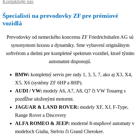
Kontaktujte nás
Špecialisti na prevodovky ZF pre prémiové
vozidlá
Prevodovky od nemeckého koncernu ZF Friedrichshafen AG sú
synonymom luxusu a dynamiky. Sme vybavení originálnym
softvérom a dielmi pre kompletné spektrum vozidiel, ktoré týmito
automatmi disponujú.
BMW:
kompletný servis pre rady 1, 3, 5, 7, ako aj X3, X4,
X5, X6 (systémy ZF 6HP a 8HP).
AUDI / VW:
modely A6, A7, A8, Q7 či VW Touareg s
pozdĺžne uloženými motormi.
JAGUAR & LAND ROVER:
modely XF, XJ, F-Type,
Range Rover a Discovery
ALFA ROMEO & JEEP:
moderné 8-stupňové automaty v
modeloch Giulia, Stelvio či Grand Cherokee.